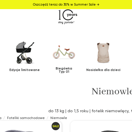
Oszczędź teraz do 30% w Summer Sale →
Biegówka
Edycje limitowane
Nosidełka dla dzieci
Typ 01
Niemowl
do 13 kg | do 1,5 roku | fotelik niemowlęcy,
a
Foteliki samochodowe
Niemowle