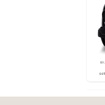
my 
449