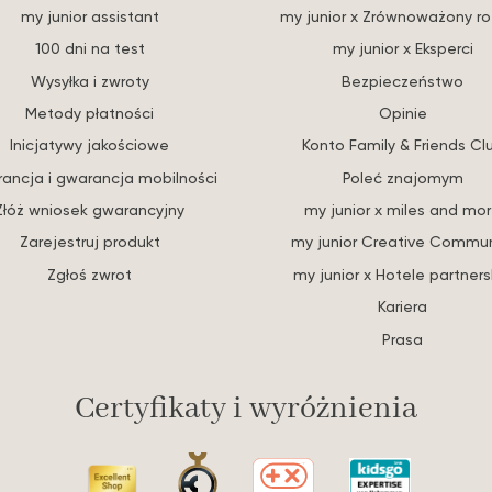
my junior assistant
my junior x Zrównoważony r
100 dni na test
my junior x Eksperci
Wysyłka i zwroty
Bezpieczeństwo
Metody płatności
Opinie
Inicjatywy jakościowe
Konto Family & Friends Cl
ancja i gwarancja mobilności
Poleć znajomym
Złóż wniosek gwarancyjny
my junior x miles and mo
Zarejestruj produkt
my junior Creative Commun
Zgłoś zwrot
my junior x Hotele partners
Kariera
Prasa
Certyfikaty i wyróżnienia