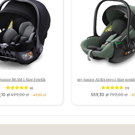
junior BEAM i-Size Fotelik
(6)
(11)
,10 zł
499,00 zł
559,30 zł
799,00 zł
-49,90 zł
-3