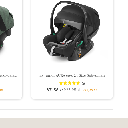
my junior AURA ergo i-Size nosidełko dziecięce
my junior AURA ergo 2 i-Size Babyschale
(2)
831,56 zł
923,95 zł
0%
-92,39 zł