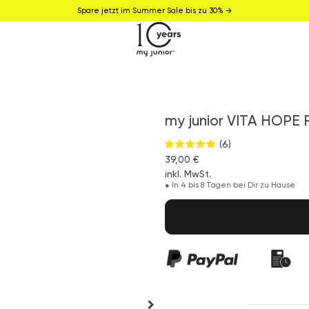
Spare jetzt im Summer Sale bis zu 30% →
my junior VITA HOPE
(6)
39,00 €
inkl. MwSt.
●
In 4 bis 8 Tagen bei Dir zu Hause