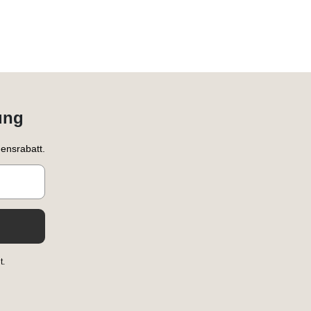
ung
ensrabatt.
t.