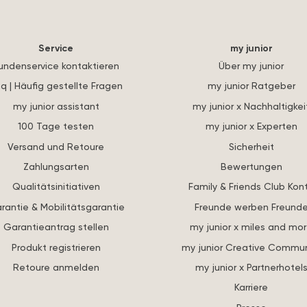
Service
my junior
undenservice kontaktieren
Über my junior
q | Häufig gestellte Fragen
my junior Ratgeber
my junior assistant
my junior x Nachhaltigkei
100 Tage testen
my junior x Experten
Versand und Retoure
Sicherheit
Zahlungsarten
Bewertungen
Qualitätsinitiativen
Family & Friends Club Kon
rantie & Mobilitätsgarantie
Freunde werben Freund
Garantieantrag stellen
my junior x miles and mo
Produkt registrieren
my junior Creative Commun
Retoure anmelden
my junior x Partnerhotel
Karriere