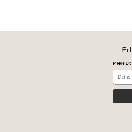
Er
Melde Dic
Email
D