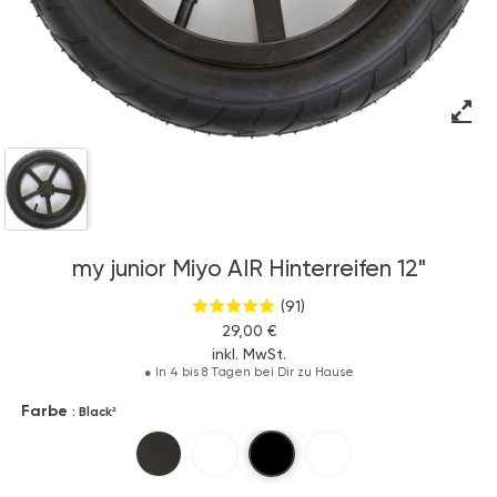
my junior Miyo AIR Hinterreifen 12"
(91)
29,00 €
inkl. MwSt.
●
In 4 bis 8 Tagen bei Dir zu Hause
Farbe
: Black²
Black²
Black
Weiß
White²