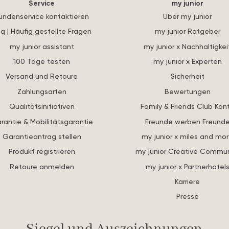
Service
my junior
undenservice kontaktieren
Über my junior
q | Häufig gestellte Fragen
my junior Ratgeber
my junior assistant
my junior x Nachhaltigkei
100 Tage testen
my junior x Experten
Versand und Retoure
Sicherheit
Zahlungsarten
Bewertungen
Qualitätsinitiativen
Family & Friends Club Kon
rantie & Mobilitätsgarantie
Freunde werben Freund
Garantieantrag stellen
my junior x miles and mo
Produkt registrieren
my junior Creative Commun
Retoure anmelden
my junior x Partnerhotel
Karriere
Presse