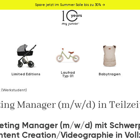
Spare jetzt im Summer Sale bis zu 30% →
Laufrad
Limited Editions
Babytragen
Typ 01
t (Werkstudent)
ing Manager (m/w/d) in Teilzei
eting Manager (m/w/d) mit Schwer
tent Creation/Videographie in Voll