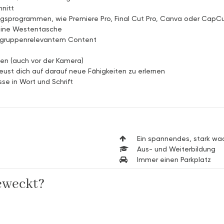
hnitt
gsprogrammen, wie Premiere Pro, Final Cut Pro, Canva oder CapC
deine Westentasche
ielgruppenrelevantem Content
ten (auch vor der Kamera)
reust dich auf darauf neue Fähigkeiten zu erlernen
se in Wort und Schrift
Ein spannendes, stark w
Aus- und Weiterbildung
Immer einen Parkplatz
eweckt?