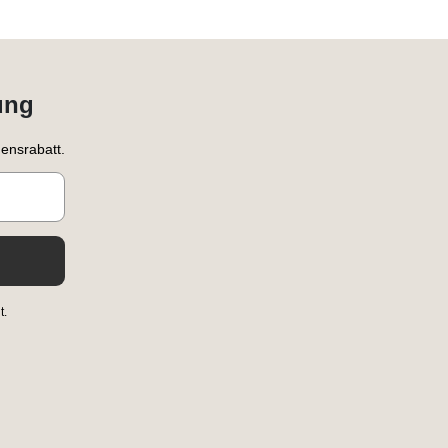
ung
ensrabatt.
t.