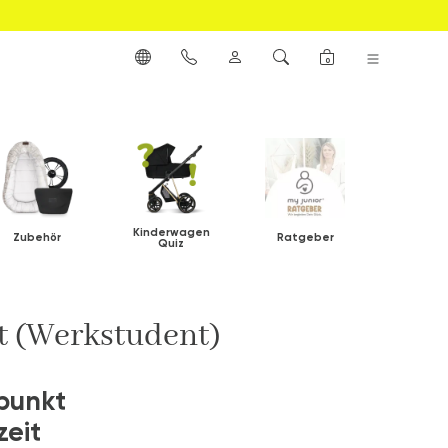
0
Kinderwagen
Zubehör
Ratgeber
Quiz
t (Werkstudent)
punkt
zeit