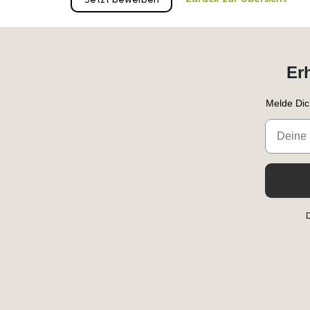
Er
Melde Dic
Email
D