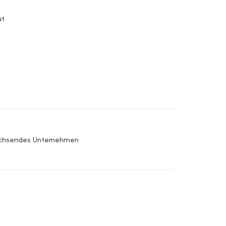
ut
achsendes Unternehmen