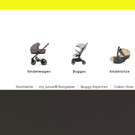
Kinderwagen
Buggys
Kindersitze
Startseite
my junior® Ratgeber
Buggy Experten
Cabin-Size-