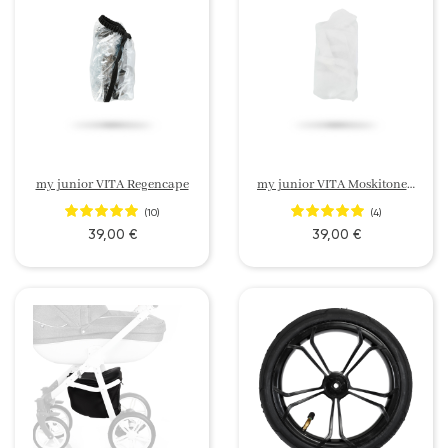
my junior VITA Regencape
my junior VITA Moskitonetz
(10)
(4)
39,00 €
39,00 €