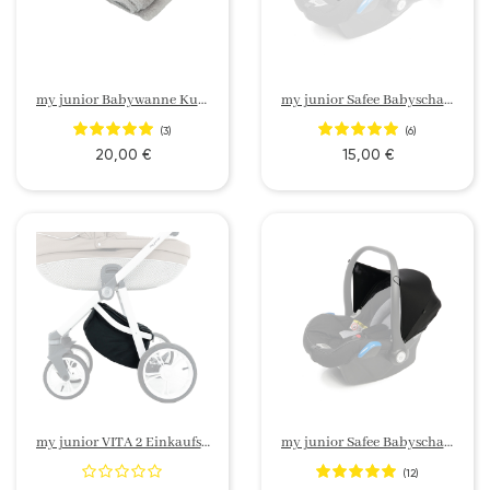
my junior Babywanne Kuscheldecke
my junior Safee Babyschale Neugeboreneneinlage
(3)
(6)
20,00 €
15,00 €
my junior VITA 2 Einkaufskorb
my junior Safee Babyschale Sonnenschutzverdeck
(12)