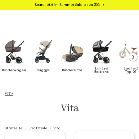
Spare jetzt im Summer Sale bis zu 30% →
❯
Limited
Laufrad
Kinderwagen
Buggys
Kindersitze
Editions
Typ 01
VITA
Vita
Startseite
Ersatzteile
Vita