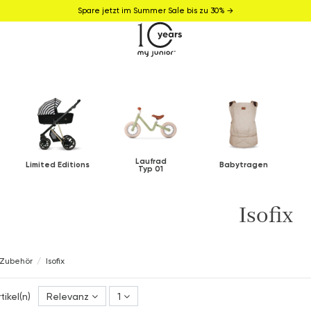
Spare jetzt im Summer Sale bis zu 30% →
Laufrad
Limited Editions
Babytragen
Typ 01
Isofix
Zubehör
Isofix
rtikel(n)
Relevanz
1