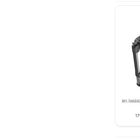
my junior
17