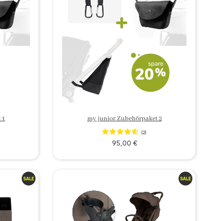
 1
my junior Zubehörpaket 2
(2)
95,00 €