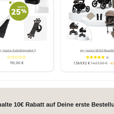
y junior Zubehörpaket 3
my junior MAVI Bundl
(1)
110,00 €
1.369,92 €
1.427,00 €
-57
halte 10€ Rabatt auf Deine erste Bestell