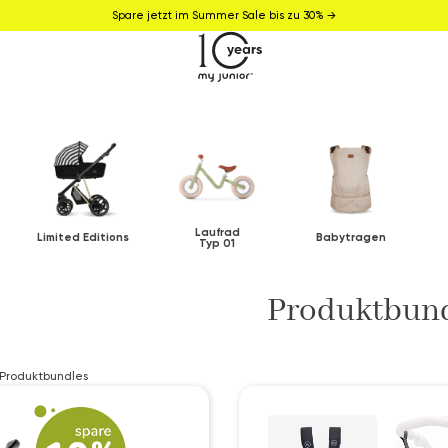
Spare jetzt im Summer Sale bis zu 30% →
Laufrad
Limited Editions
Babytragen
Typ 01
Produktbun
Produktbundles