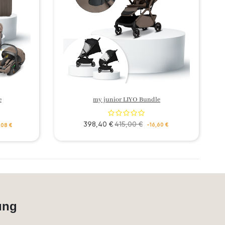
e
my junior LIYO Bundle
398,40 €
415,00 €
-16,60 €
,08 €
ung