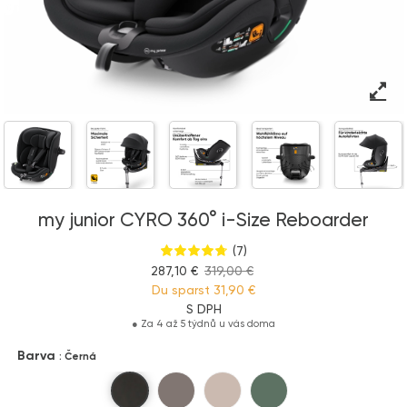
my junior CYRO 360° i-Size Reboarder
(7)
287,10 €
319,00 €
Du sparst
31,90 €
S DPH
●
Za 4 až 5 týdnů u vás doma
Barva
: Černá
Černá
Líska
Béžová
Zelená