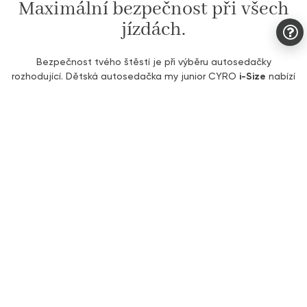
Maximální bezpečnost při všech
jízdách.
Bezpečnost tvého štěstí je při výběru autosedačky
rozhodující. Dětská autosedačka my junior CYRO
i-Size
nabízí
komplexní ochranu: od vysouvacího
PreVent (PVP) bočního
ochranného systému
přes
5bodový pás
, který drží v pevných
částech těla, až po
paměťovou pěnu
&
EPP pěnu
v hlavové
opěrce a
stříšku s UV50+
. Autosedačka navíc splňuje aktuální
i-Size standard a hodí se do všech vozidel.