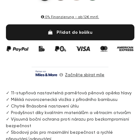
0% Finanzierung - ab
12€ mntl.
Přidat do košíku
Začněte sbírat míle
✓ 11-stupňová nastavitelná paměťová pěnová opěrka hlavy
✓ Měkká novorozenecká vložka z přírodního bambusu
✓ Chytré 8násobné nastavení úhlu
✓ Prodyšnost díky kvalitním materiálům a větracím otvorům
✓ Výsuvná boční ochrana proti nárazu pro bezkompromisní
bezpečnost
✓ 5bodový pás pro maximální bezpečnost a rychlé
připoutání/odpoutání