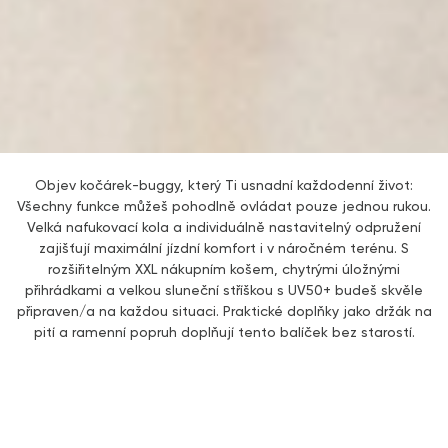
Objev kočárek-buggy, který Ti usnadní každodenní život:
Všechny funkce můžeš pohodlně ovládat pouze jednou rukou.
Velká nafukovací kola a individuálně nastavitelný odpružení
zajišťují maximální jízdní komfort i v náročném terénu. S
rozšiřitelným XXL nákupním košem, chytrými úložnými
přihrádkami a velkou sluneční stříškou s UV50+ budeš skvěle
připraven/a na každou situaci. Praktické doplňky jako držák na
pití a ramenní popruh doplňují tento balíček bez starostí.