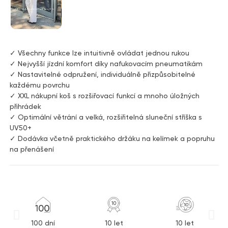
✓ Všechny funkce lze intuitivně ovládat jednou rukou
✓ Nejvyšší jízdní komfort díky nafukovacím pneumatikám
✓ Nastavitelné odpružení, individuálně přizpůsobitelné
každému povrchu
✓ XXL nákupní koš s rozšiřovací funkcí a mnoho úložných
přihrádek
✓ Optimální větrání a velká, rozšiřitelná sluneční stříška s
UV50+
✓ Dodávka včetně praktického držáku na kelímek a popruhu
na přenášení
100 dní
10 let
10 let