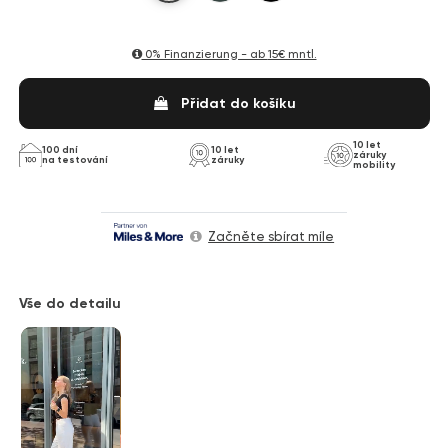
0% Finanzierung - ab
15€ mntl.
Přidat do košíku
10 let
100 dní
10 let
záruky
na testování
záruky
mobility
Začněte sbírat míle
Vše do detailu