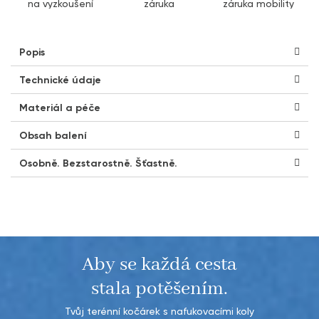
na vyzkoušení
záruka
záruka mobility
Popis
Technické údaje
Materiál a péče
Obsah balení
Osobně. Bezstarostně. Šťastně.
Aby se každá cesta
stala potěšením.
Tvůj terénní kočárek s nafukovacími koly