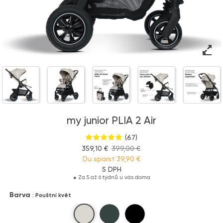
my junior PLIA 2 Air
(67)
359,10 €
399,00 €
Du sparst
39,90 €
S DPH
●
Za 5 až 6 týdnů u vás doma
Barva
: Pouštní květ
Pouštní květ
Borový les
Inkoustový kámen