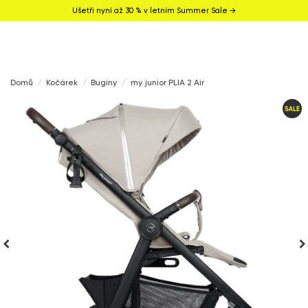
Ušetři nyní až 30 % v letním Summer Sale →
Domů
Kočárek
Buginy
my junior PLIA 2 Air