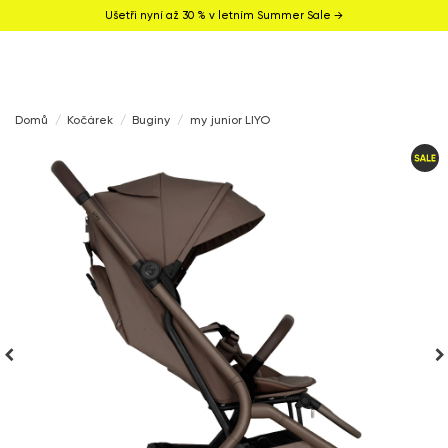
Ušetři nyní až 30 % v letním Summer Sale →
Domů
Kočárek
Buginy
my junior LIYO