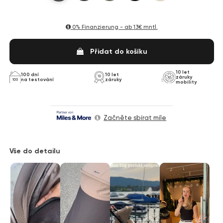
0% Finanzierung - ab
13€ mntl.
Přidat do košíku
10 let
100 dní
10 let
záruky
na testování
záruky
mobility
Začněte sbírat míle
Vše do detailu