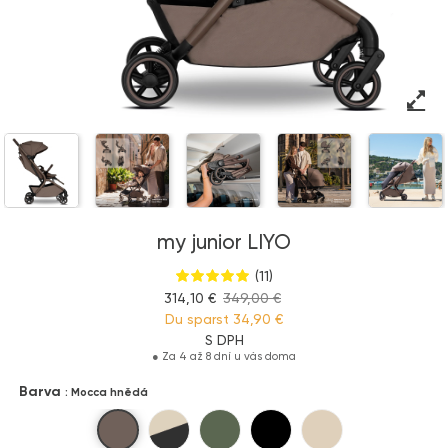
my junior LIYO
(11)
314,10 €
349,00 €
Du sparst
34,90 €
S DPH
●
Za 4 až 8 dní u vás doma
Barva
: Mocca hnědá
Mocca hnědá
Pískovcová béžová
Olivově zelená
Čistě černá
Pure Beige