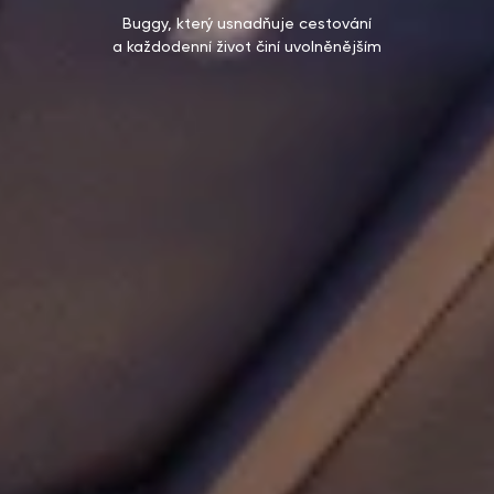
Buggy, který usnadňuje cestování
a každodenní život činí uvolněnějším