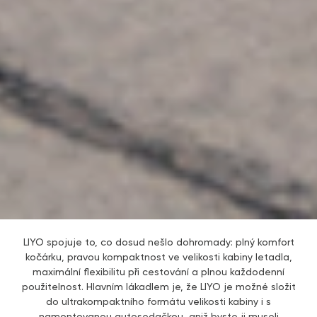
LIYO spojuje to, co dosud nešlo dohromady: plný komfort
kočárku, pravou kompaktnost ve velikosti kabiny letadla,
maximální flexibilitu při cestování a plnou každodenní
použitelnost. Hlavním lákadlem je, že LIYO je možné složit
do ultrakompaktního formátu velikosti kabiny i s
namontovanou autosedačkou, aniž byste ji museli