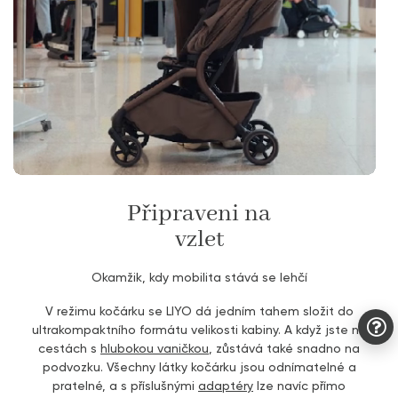
Připraveni na
vzlet
Okamžik, kdy mobilita stává se lehčí
V režimu kočárku se LIYO dá jedním tahem složit do
ultrakompaktního formátu velikosti kabiny. A když jste na
cestách s
hlubokou vaničkou
, zůstává také snadno na
podvozku. Všechny látky kočárku jsou odnímatelné a
pratelné, a s příslušnými
adaptéry
lze navíc přímo