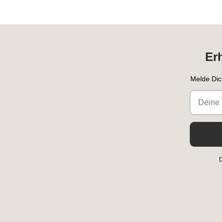
Er
Melde Dic
Email
D