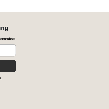
ung
ensrabatt.
t.