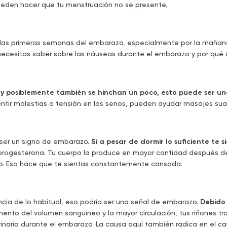
pueden hacer que tu menstruación no se presente.
 las primeras semanas del embarazo, especialmente por la mañan
ecesitas saber sobre las náuseas durante el embarazo y por qué 
al y posiblemente también se hinchan un poco, esto puede ser 
tir molestias o tensión en los senos, pueden ayudar masajes sua
 ser un signo de embarazo.
Si a pesar de dormir lo suficiente t
rogesterona. Tu cuerpo la produce en mayor cantidad después de 
ero. Eso hace que te sientas constantemente cansada.
ncia de lo habitual, eso podría ser una señal de embarazo.
Debido 
ento del volumen sanguíneo y la mayor circulación, tus riñones tr
inaria durante el embarazo. La causa aquí también radica en el c