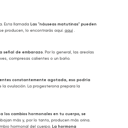
a. Esta llamada
Las "náuseas matutinas" pueden
se producen, lo encontrarás aquí.
aquí
.
una señal de embarazo.
Por lo general, las areolas
ves, compresas calientes o un baño.
e sientes constantemente agotada, eso podría
la ovulación. La progesterona prepara la
a los cambios hormonales en tu cuerpo, se
abajan más y, por lo tanto, producen más orina.
ambio hormonal del cuerpo.
La hormona