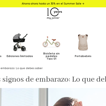
Ahorra ahora hasta un 30% en el Summer Sale →
Bicicleta sin
s
Ediciones limitadas
pedales
Portabebés
Tipo 01
e embarazo: Lo que debes saber
 signos de embarazo: Lo que de