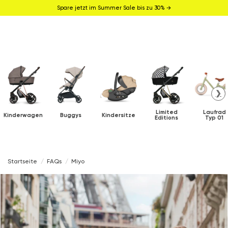
Spare jetzt im Summer Sale bis zu 30% →
❯
Limited
Laufrad
Kinderwagen
Buggys
Kindersitze
Editions
Typ 01
Startseite
FAQs
Miyo