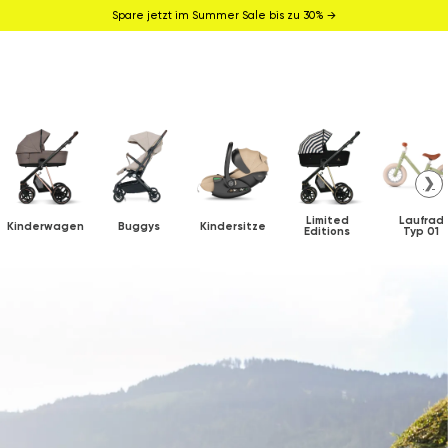
Spare jetzt im Summer Sale bis zu 30% →
❯
Limited
Laufrad
Kinderwagen
Buggys
Kindersitze
Editions
Typ 01