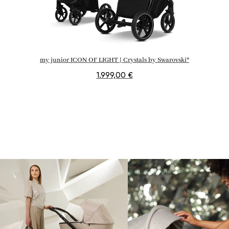
my junior ICON OF LIGHT | Crystals by Swarovski®
1.999,00 €