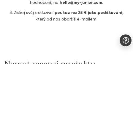
hodnocení, na
hello@my-junior.com.
3. Získej svůj exkluzivní
poukaz na 25 € jako poděkování,
který od nás obdržíš e-mailem.
Napsat recenzi produktu
Vyhledat produkt k recenzi
Nazev produktu
Hledat