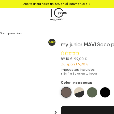
Ahorra ahora hasta un 30% en el Summer Sale →
 Saco para pies
my junior MAVI Saco p
89,10 €
99,00 €
Du sparst
9,90 €
Impuestos incluidos
●
En 4 a 8 días en tu hogar
Color
: Mocca Brown
Mocca Brown
Sandstone Beige
Olive Green
Pure 