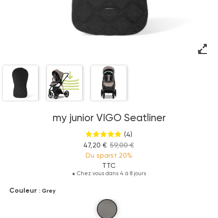
my junior VIGO Seatliner
(4)
47,20 €
59,00 €
Du sparst
20%
TTC
●
Chez vous dans 4 à 8 jours
Couleur
: Grey
Grey