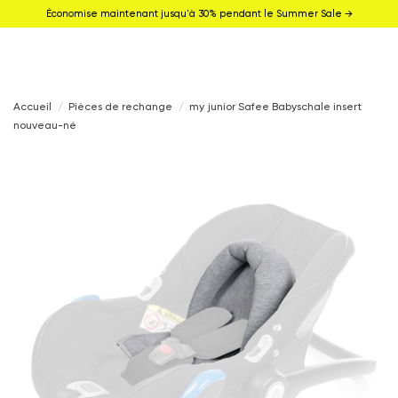
Économise maintenant jusqu'à 30% pendant le Summer Sale →
Accueil
Pièces de rechange
my junior Safee Babyschale insert
nouveau-né