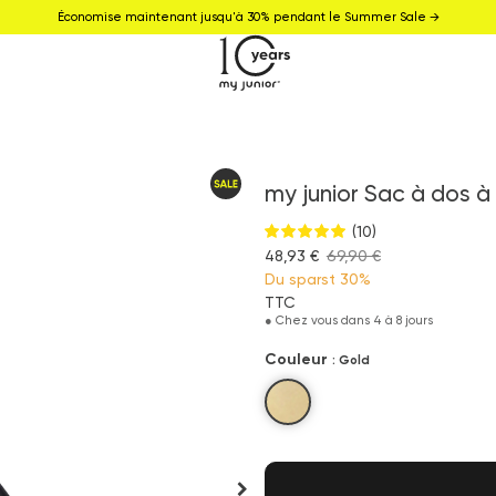
Économise maintenant jusqu'à 30% pendant le Summer Sale →
my junior Sac à dos à
(10)
48,93 €
69,90 €
Du sparst
30%
TTC
●
Chez vous dans 4 à 8 jours
Couleur
: Gold
Gold