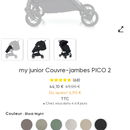
my junior Couvre-jambes PICO 2
(68)
44,10 €
49,00 €
Du sparst
4,90 €
TTC
●
Chez vous dans 4 à 8 jours
Couleur
: Black Night
Black Night
Hazel
Pistacchio Green
Sage Green
Stone Grey
Chai Latte