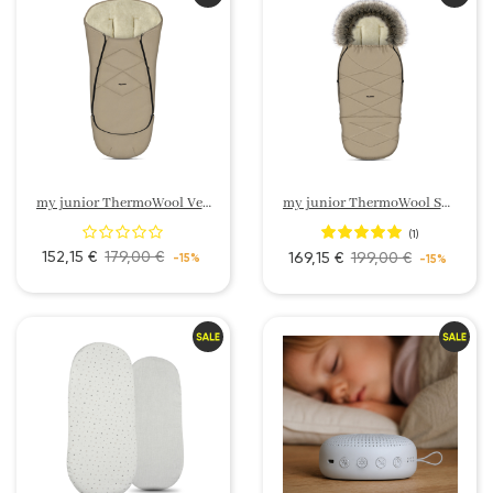
my junior ThermoWool Velora 3en1 chancelière
my junior ThermoWool Snøheim 4in1 sac de pied
(1)
152,15 €
179,00 €
169,15 €
199,00 €
-15%
-15%