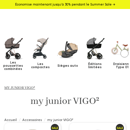
Économise maintenant jusqu'à 30% pendant le Summer Sale →
Les
Les
Éditions
Draisienn
poussettes
Sièges auto
compactes
limitées
Type 01
combinées
MY JUNIOR VIGO²
my junior VIGO²
Accueil
Accessoires
my junior VIGO²