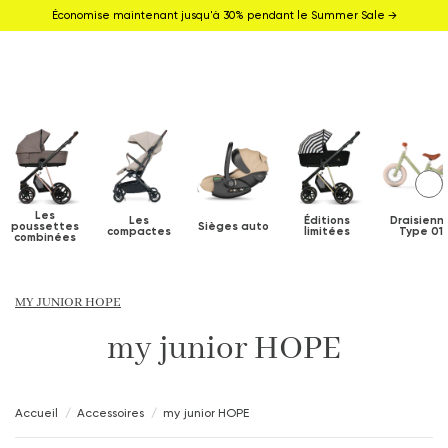
Économise maintenant jusqu'à 30% pendant le Summer Sale →
Les
Les
Éditions
Draisienn
poussettes
Sièges auto
compactes
limitées
Type 01
combinées
MY JUNIOR HOPE
my junior HOPE
Accueil
Accessoires
my junior HOPE