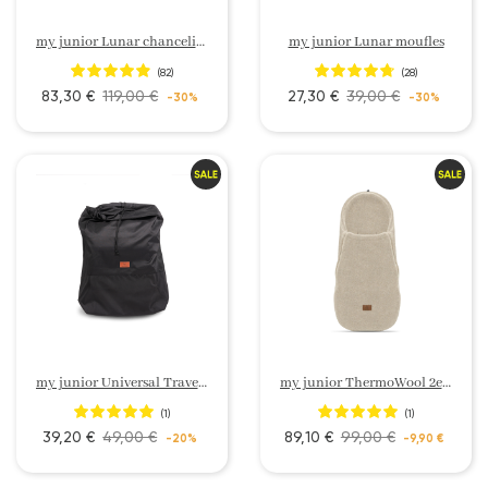
my junior Lunar chancelière
my junior Lunar moufles
(82)
(28)
83,30 €
119,00 €
27,30 €
39,00 €
-30%
-30%
my junior Universal Travelbag poussette
my junior ThermoWool 2en1 Chancelière Édition Cozy
(1)
(1)
39,20 €
49,00 €
89,10 €
99,00 €
-20%
-9,90 €