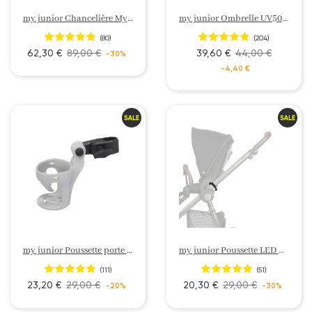
my junior Chancelière My Siberio
my junior Ombrelle UV50+ My Shadow
(80)
(204)
62,30 €
89,00 €
39,60 €
44,00 €
-30%
-4,40 €
my junior Poussette porte boisson My Cup
my junior Poussette LED My Shiny guide
(111)
(51)
23,20 €
29,00 €
20,30 €
29,00 €
-20%
-30%