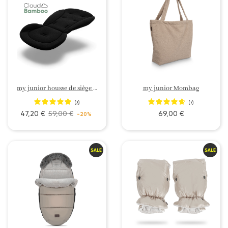
my junior housse de siège sport confort en bambou
my junior Mombag
(3)
(7)
47,20 €
59,00 €
69,00 €
-20%