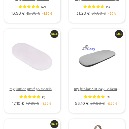
(46)
(63)
13,50 €
15,00 €
31,20 €
39,00 €
-1,50 €
-20%
my junior protège-matelas imperméable
my junior AirCozy Bañera para bebé con colchón
(8)
(3)
17,10 €
19,00 €
53,10 €
59,00 €
-1,90 €
-5,90 €