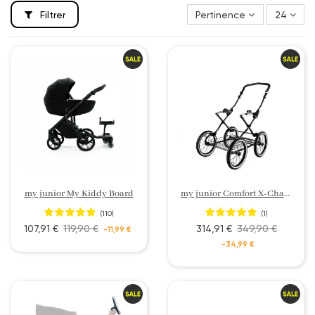
Filtrer
Pertinence
24
my junior My Kiddy Board
my junior Comfort X-Chassis
(110)
(1)
107,91 €
119,90 €
314,91 €
349,90 €
-11,99 €
-34,99 €