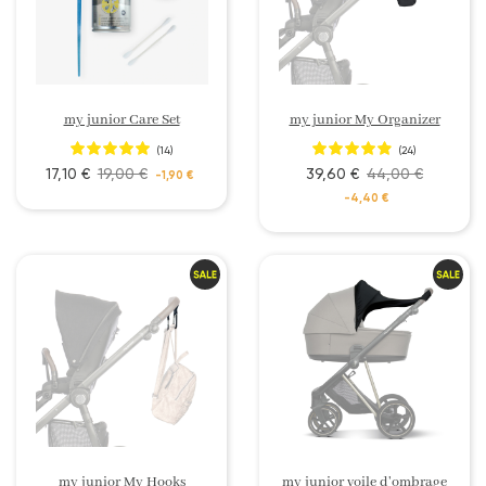
my junior Care Set
my junior My Organizer
(14)
(24)
17,10 €
19,00 €
39,60 €
44,00 €
-1,90 €
-4,40 €
my junior My Hooks
my junior voile d'ombrage