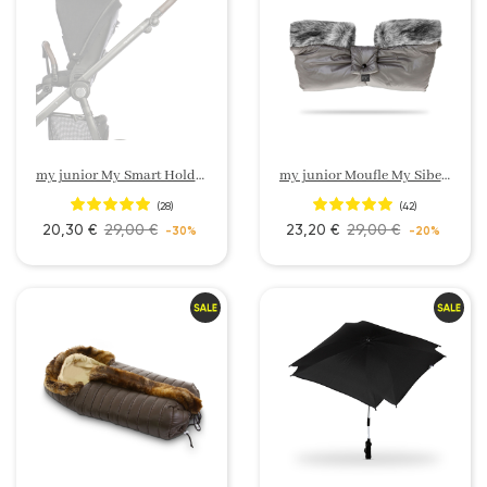
my junior My Smart Holder Porte téléphone
my junior Moufle My Siberio
(28)
(42)
20,30 €
29,00 €
23,20 €
29,00 €
-30%
-20%