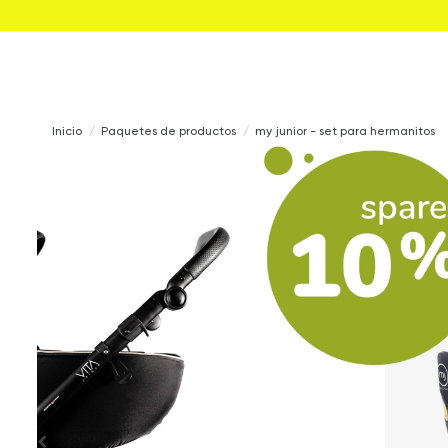
Inicio
Paquetes de productos
my junior - set para hermanitos