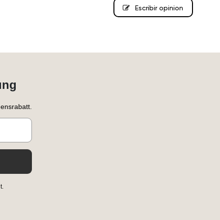
Escribir opinion
ung
ensrabatt.
t.