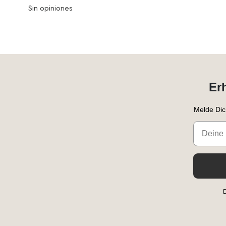
Sin opiniones
Er
Melde Dic
Email
D