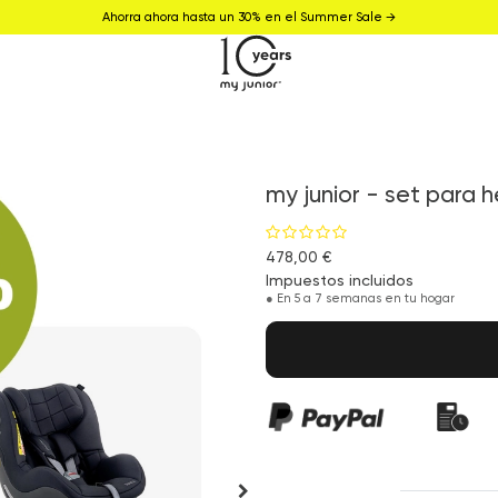
Ahorra ahora hasta un 30% en el Summer Sale →
my junior - set para 
478,00 €
Impuestos incluidos
●
En 5 a 7 semanas en tu hogar