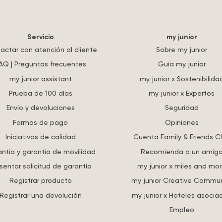
Servicio
my junior
actar con atención al cliente
Sobre my junior
AQ | Preguntas frecuentes
Guía my junior
my junior assistant
my junior x Sostenibilida
Prueba de 100 días
my junior x Expertos
Envío y devoluciones
Seguridad
Formas de pago
Opiniones
Iniciativas de calidad
Cuenta Family & Friends C
ntía y garantía de movilidad
Recomienda a un amig
sentar solicitud de garantía
my junior x miles and mo
Registrar producto
my junior Creative Commun
Registrar una devolución
my junior x Hoteles asocia
Empleo