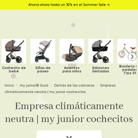
Ahorra ahora hasta un 30% en el Summer Sale →
❯
Bicicleta s
Cochecito de
Sillas de
Asientos
Ediciones
pedales
bebé
paseo
para niños
limitadas
Tipo 01
Inicio
my junior® Guía
Detrás de las cámaras
Empresa
climáticamente neutra | my junior cochecitos
Empresa climáticamente
neutra | my junior cochecitos