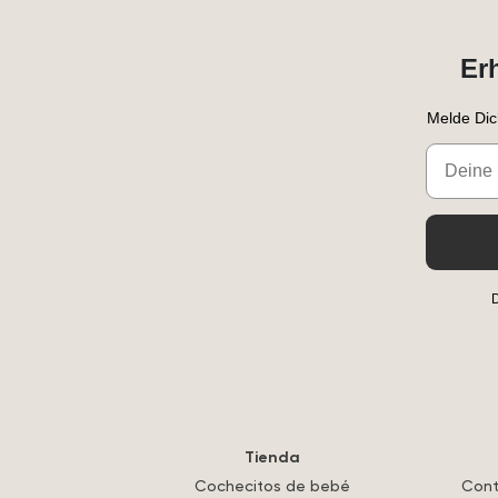
Er
Melde Dic
Email
D
Tienda
Cochecitos de bebé
Cont