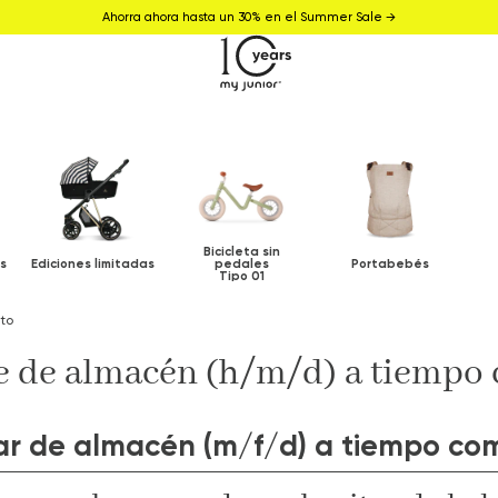
Ahorra ahora hasta un 30% en el Summer Sale →
Bicicleta sin
s
Ediciones limitadas
pedales
Portabebés
Tipo 01
to
 de almacén (h/m/d) a tiempo
iar de almacén (m/f/d) a tiempo co