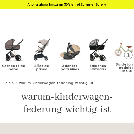
Ahorra ahora hasta un 30% en el Summer Sale →
❯
Bicicleta s
Cochecito de
Sillas de
Asientos
Ediciones
pedales
bebé
paseo
para niños
limitadas
Tipo 01
Inicio
warum-kinderwagen-federung-wichtig-ist
warum-kinderwagen-
federung-wichtig-ist