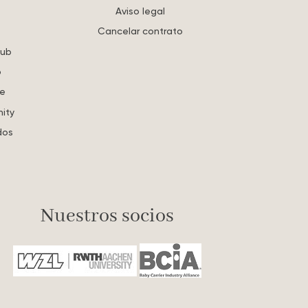
Aviso legal
Cancelar contrato
lub
o
re
ity
dos
Nuestros socios