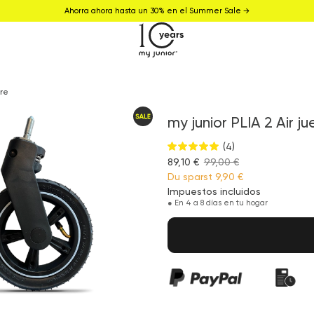
Ahorra ahora hasta un 30% en el Summer Sale →
ire
my junior PLIA 2 Air 
(4)
89,10 €
99,00 €
Du sparst
9,90 €
Impuestos incluidos
●
En 4 a 8 días en tu hogar