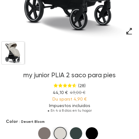
my junior PLIA 2 saco para pies
(28)
44,10 €
49,00 €
Du sparst
4,90 €
Impuestos incluidos
●
En 4 a 8 días en tu hogar
Color
: Desert Bloom
Desert Bloom
Hazel
Pine Forest
Ink Stone