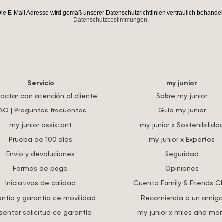
ie E-Mail Adresse wird gemäß unserer Datenschutzrichtlinien vertraulich behandel
Datenschutzbestimmungen.
Servicio
my junior
actar con atención al cliente
Sobre my junior
AQ | Preguntas frecuentes
Guía my junior
my junior assistant
my junior x Sostenibilida
Prueba de 100 días
my junior x Expertos
Envío y devoluciones
Seguridad
Formas de pago
Opiniones
Iniciativas de calidad
Cuenta Family & Friends C
ntía y garantía de movilidad
Recomienda a un amig
sentar solicitud de garantía
my junior x miles and mo