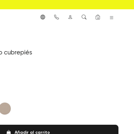
0
o cubrepiés
town Grey
Urban Beige
Añadir al carrito