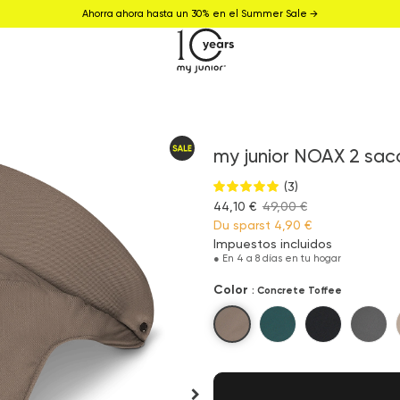
Ahorra ahora hasta un 30% en el Summer Sale →
my junior NOAX 2 sac
(3)
44,10 €
49,00 €
Du sparst
4,90 €
Impuestos incluidos
●
En 4 a 8 días en tu hogar
Color
: Concrete Toffee
Concrete Toffee
Parkside Green
City Noir
Down