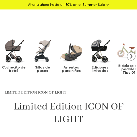
Ahorra ahora hasta un 30% en el Summer Sale →
❯
Bicicleta s
Cochecito de
Sillas de
Asientos
Ediciones
pedales
bebé
paseo
para niños
limitadas
Tipo 01
LIMITED EDITION ICON OF LIGHT
Limited Edition ICON OF
LIGHT