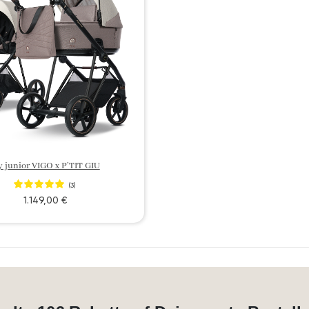
 junior VIGO x P’TIT GIU
(3)
1.149,00 €