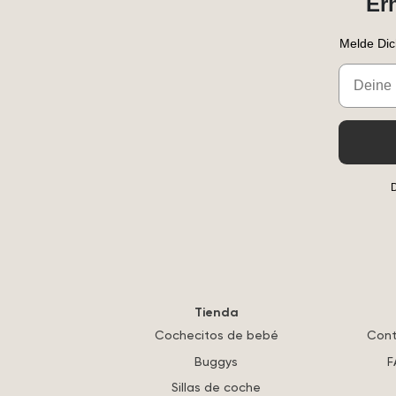
Er
Melde Dic
Email
D
Tienda
Cochecitos de bebé
Cont
Buggys
F
Sillas de coche