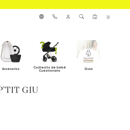
0
Cochecito de bebé
Accesorios
Guía
Cuestionario
 P’TIT GIU