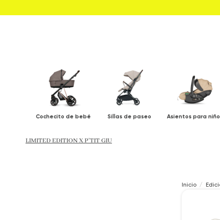
Cochecito de bebé
Sillas de paseo
Asientos para niño
LIMITED EDITION X P’TIT GIU
Inicio
Edic