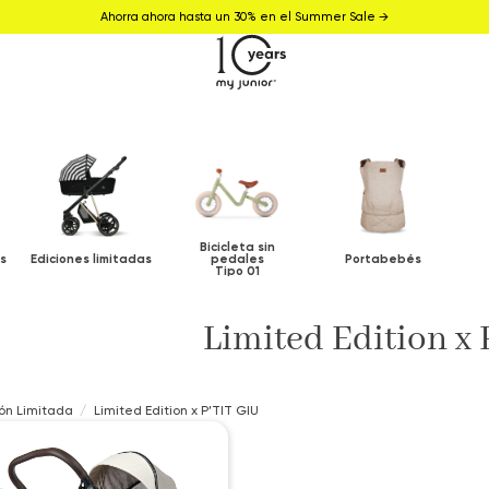
Ahorra ahora hasta un 30% en el Summer Sale →
Bicicleta sin
s
Ediciones limitadas
pedales
Portabebés
Tipo 01
Limited Edition x
ión Limitada
Limited Edition x P’TIT GIU