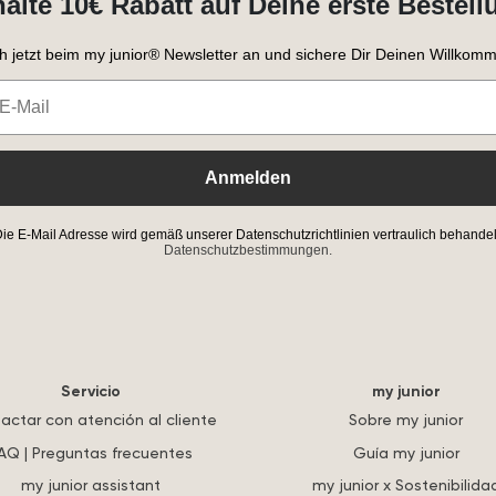
halte 10€ Rabatt auf Deine erste Bestell
h jetzt beim my junior® Newsletter an und sichere Dir Deinen Willkomm
Anmelden
ie E-Mail Adresse wird gemäß unserer Datenschutzrichtlinien vertraulich behandel
Datenschutzbestimmungen.
Servicio
my junior
actar con atención al cliente
Sobre my junior
AQ | Preguntas frecuentes
Guía my junior
my junior assistant
my junior x Sostenibilida