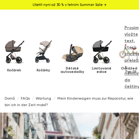
Ušetři nyní až 30 % v letním Summer Sale →
Prosím
vložte
text,
který
chcet
přelož
z
Dětské
Limitované
Odrážedl
Kočárek
Kočárky
autosedačky
edice
Typ 01
němči
do
češtiny
Domů
FAQs
Wartung
Mein Kinderwagen muss zur Reparatur, wie
bin ich in der Zeit mobil?