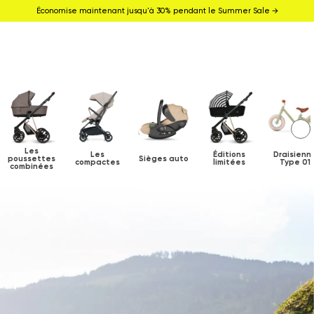
Économise maintenant jusqu'à 30% pendant le Summer Sale →
Les
Les
Éditions
Draisienn
poussettes
Sièges auto
compactes
limitées
Type 01
combinées