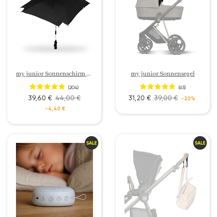
my junior Sonnenschirm UV50+ My Shadow
my junior Sonnensegel
(204)
(63)
39,60 €
44,00 €
31,20 €
39,00 €
-20%
-4,40 €