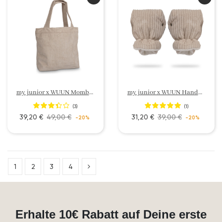
my junior x WUUN Mombag
my junior x WUUN Handmuff
(3)
(1)
39,20 €
49,00 €
31,20 €
39,00 €
-20%
-20%
1
2
3
4
Erhalte 10€ Rabatt auf Deine erste