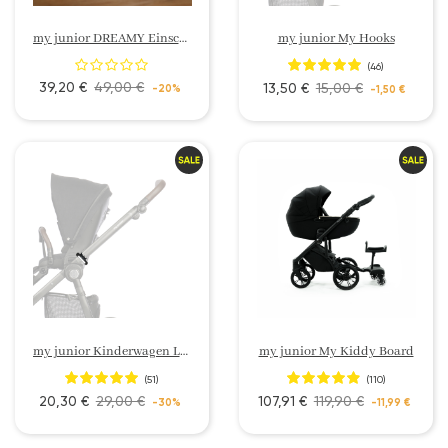
my junior DREAMY Einschlafhilfe mit Nachtlicht
my junior My Hooks
(46)
39,20 €
49,00 €
13,50 €
15,00 €
-20%
-1,50 €
my junior Kinderwagen LED My Shiny guide
my junior My Kiddy Board
(51)
(110)
20,30 €
29,00 €
107,91 €
119,90 €
-30%
-11,99 €