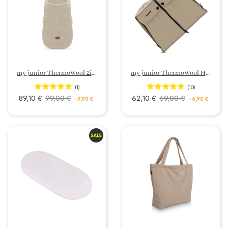
my junior ThermoWool 2in1 Fußsack Cozy Edition
my junior ThermoWool Handmuff
(1)
(10)
89,10 €
99,00 €
62,10 €
69,00 €
-9,90 €
-6,90 €