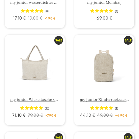
my junior wasserdichter Matratzenschoner
my junior Mombag
(8)
(7)
17,10 €
19,00 €
69,00 €
-1,90 €
my junior Wickeltasche x Sarah Engels
my junior Kinderrucksack x Sarah Engels
(16)
(5)
71,10 €
79,00 €
44,10 €
49,00 €
-7,90 €
-4,90 €