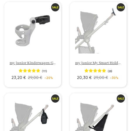
my junior Kinderwagen Getränkehalter My Cup
my junior My Smart Holder Handyhalterung
(111)
(28)
23,20 €
29,00 €
20,30 €
29,00 €
-20%
-30%