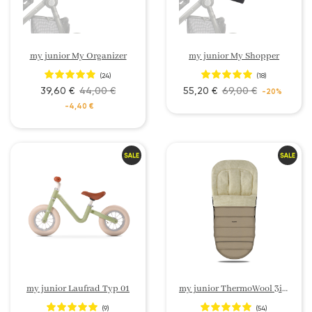
my junior My Organizer
my junior My Shopper
(24)
(18)
39,60 €
44,00 €
55,20 €
69,00 €
-20%
-4,40 €
my junior Laufrad Typ 01
my junior ThermoWool 3in1 Fußsack
(9)
(54)