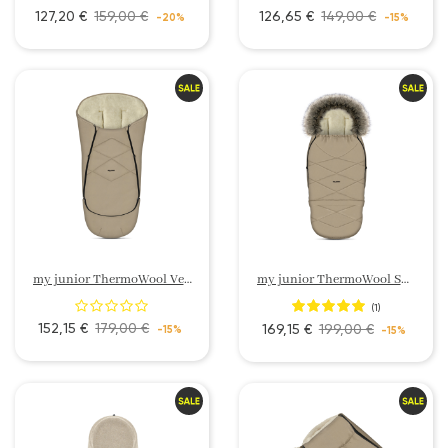
127,20 €
159,00 €
126,65 €
149,00 €
-20%
-15%
my junior ThermoWool Velora 3in1 Fußsack
my junior ThermoWool Snøheim 4in1 Fußsack
(1)
152,15 €
179,00 €
169,15 €
199,00 €
-15%
-15%